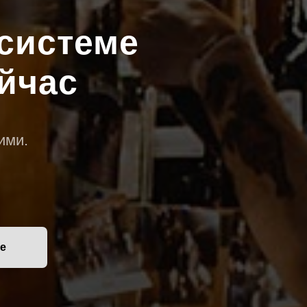
системе
йчас
ими.
ке