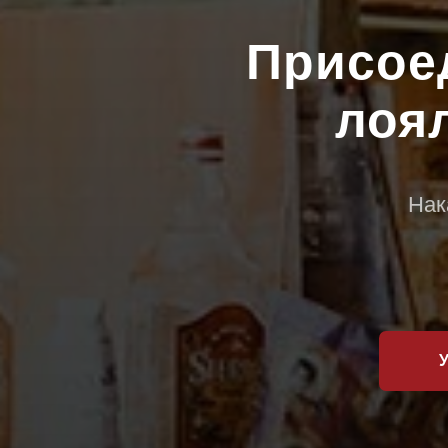
Присое
лоя
Нак
У